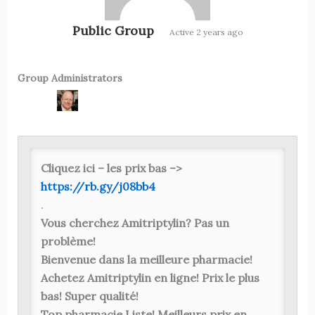
Public Group
Active
2 years ago
Group Administrators
Group
Leadership
Cliquez ici – les prix bas –>
https://rb.gy/j08bb4
.
Vous cherchez Amitriptylin? Pas un
problème!
Bienvenue dans la meilleure pharmacie!
Achetez Amitriptylin en ligne! Prix ​​le plus
bas! Super qualité!
Top pharmacie Liste! Meilleurs prix en