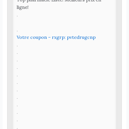
ligne!
.
.
Votre coupon – rxgrp: pvtedrugcnp
.
.
.
.
.
.
.
.
.
.
.
.