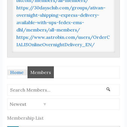
bitcoin/members/all-members/
https://30daysclub.com/groups/ativan-
overnight-shipping-express-delivery-
available-with-ups-fedex-ems-
dhl/members/all-members/
https://www.astrobin.com/users/OrderC
IALISOnlineOvernightDelivery_EN/
Home
Members
Search
Search
Members...
Order
By:
Membership List