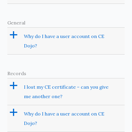
General
a
Why do I have a user account on CE
Dojo?
Records
a
I lost my CE certificate – can you give
me another one?
a
Why do I have a user account on CE
Dojo?