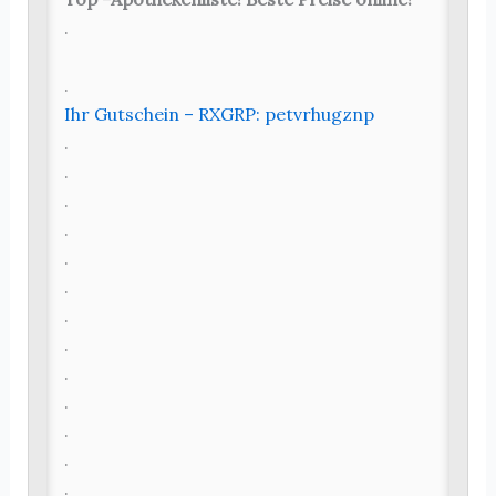
.
.
Ihr Gutschein – RXGRP: petvrhugznp
.
.
.
.
.
.
.
.
.
.
.
.
.