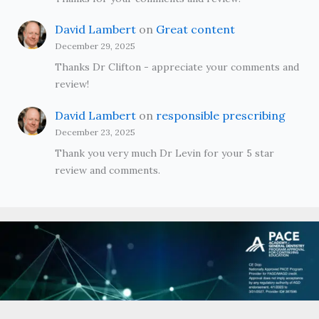
David Lambert
on
Great content
December 29, 2025
Thanks Dr Clifton - appreciate your comments and
review!
David Lambert
on
responsible prescribing
December 23, 2025
Thank you very much Dr Levin for your 5 star
review and comments.