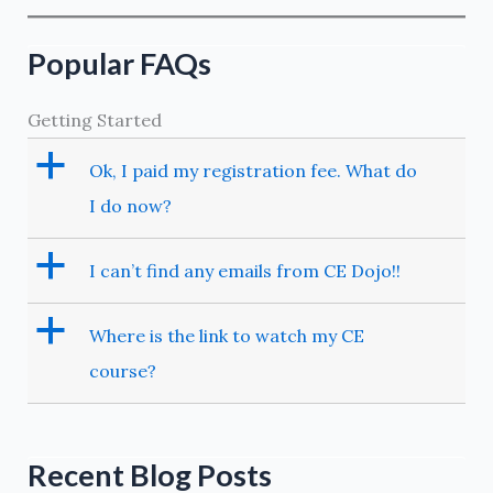
Popular FAQs
Getting Started
a
Ok, I paid my registration fee. What do
I do now?
a
I can’t find any emails from CE Dojo!!
a
Where is the link to watch my CE
course?
Recent Blog Posts