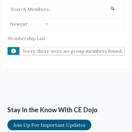
Search
Search
Members...
Order
By:
Membership List
Sorry, there were no group members found.
Stay In the Know With CE Dojo
Join Up For Important Updates